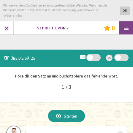
Wir verwenden Cookies für eine nutzerfreundliche Website. Wenn du die
Webseite weiter nutzt, stimmst du der Verwendung von Cookies zu.
OK
Weitere Infos
0
SCHRITT
1
VON
7
ÜBE DIE SÄTZE
DE
Höre dir den Satz an und buchstabiere das fehlende Wort.
1 / 3
ÜBUNG WIEDERHOLEN ?
Starten
Starten
Starten