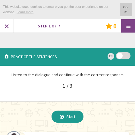
This website uses cookies to ensure you get the best experience on our
Got
website.
Learn more
it!
0
STEP
1
OF
7
PRACTICE THE SENTENCES
EN
Listen to the dialogue and continue with the correct response.
1 / 3
REPEAT EXERCISE ?
Start
Start
Start