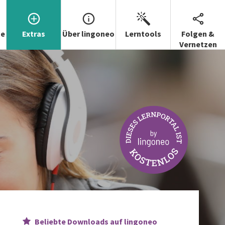
se
Extras
Über lingoneo
Lerntools
Folgen &
Vernetzen
Beliebte Downloads auf lingoneo