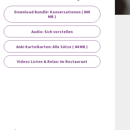
Download Bundle: Konversationen ( 800
MB )
Audio: Sich vorstellen
Anki Karteikarten: Alle Sätze ( 44 MB )
Videos Listen & Relax: Im Restaurant