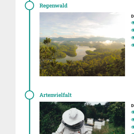
Regenwald
D
Artenvielfalt
D