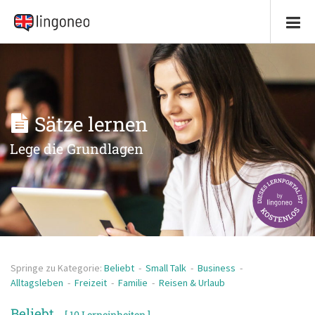
Sätze lernen
Lege die Grundlagen
Springe zu Kategorie:
Beliebt
-
Small Talk
-
Business
-
Alltagsleben
-
Freizeit
-
Familie
-
Reisen & Urlaub
Beliebt
[ 10 Lerneinheiten ]