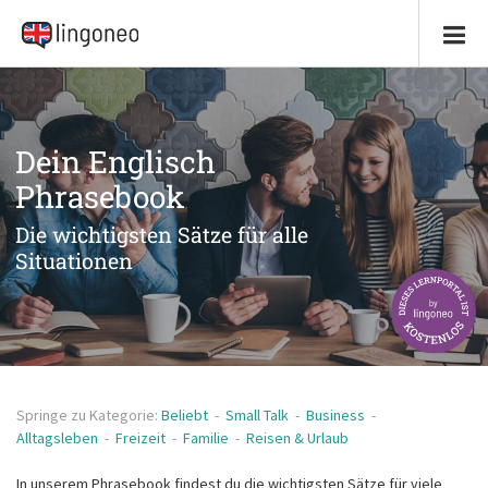
Dein Englisch
Phrasebook
Die wichtigsten Sätze für alle
Situationen
Springe zu Kategorie:
Beliebt
-
Small Talk
-
Business
-
Alltagsleben
-
Freizeit
-
Familie
-
Reisen & Urlaub
In unserem Phrasebook findest du die wichtigsten Sätze für viele