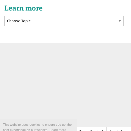
Learn more
This website uses cookies to ensure you get the
best experience on our website.
Learn more