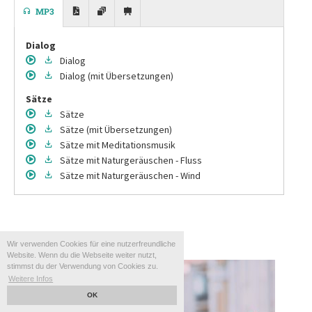
MP3
Dialog
Dialog
Dialog
(mit Übersetzungen)
Sätze
Sätze
Sätze
(mit Übersetzungen)
Sätze
mit Meditationsmusik
Sätze
mit Naturgeräuschen - Fluss
Sätze
mit Naturgeräuschen - Wind
Taxifahren
Wir verwenden Cookies für eine nutzerfreundliche
Website. Wenn du die Webseite weiter nutzt,
stimmst du der Verwendung von Cookies zu.
Weitere Infos
OK