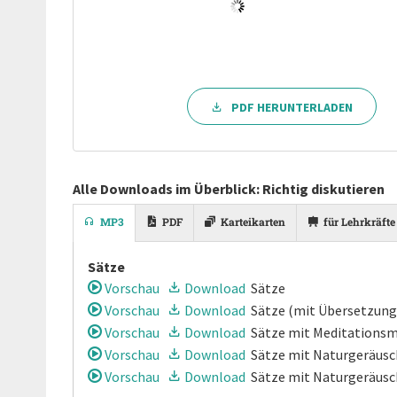
PDF HERUNTERLADEN
Alle Downloads im Überblick: Richtig diskutieren
MP3
PDF
Karteikarten
für Lehrkräfte
Sätze
Vorschau
Download
Sätze
Vorschau
Download
Sätze
(mit Übersetzung
Vorschau
Download
Sätze
mit Meditationsm
Vorschau
Download
Sätze
mit Naturgeräusch
Vorschau
Download
Sätze
mit Naturgeräusc