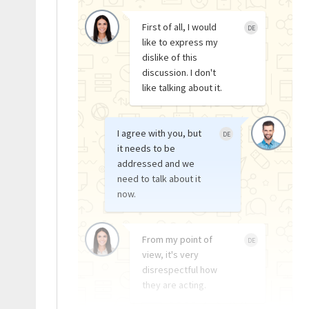
First of all, I would
DE
like to express my
dislike of this
discussion. I don't
like talking about it.
I agree with you, but
DE
it needs to be
addressed and we
need to talk about it
now.
From my point of
DE
view, it's very
disrespectful how
they are acting.