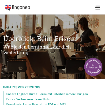
Überblick: Beim Friseur
Wähle den Lerninhalt, der dich
weiterbringt
INHALTSVERZEICHNIS
Unsere Englisch Kurse: Lerne mit unterhaltsamen Übungen
Extras: Verbessere deine Skills
Downloads: Lerne flexibel mit PDF und MP3