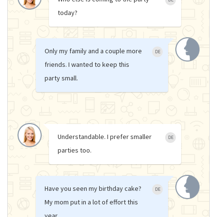
today?
Only my family and a couple more
DE
friends. I wanted to keep this
party small.
Understandable. I prefer smaller
DE
parties too.
Have you seen my birthday cake?
DE
My mom put in a lot of effort this
year.