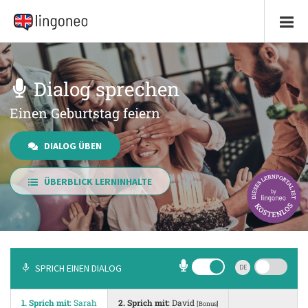
Dialog sprechen
Einen Geburtstag feiern
DIALOG ÜBEN
ÜBERBLICK LERNINHALTE
SPRICH EINEN DIALOG
DE
1. Sprich mit:
Sarah
2. Sprich mit:
David
[Bonus]