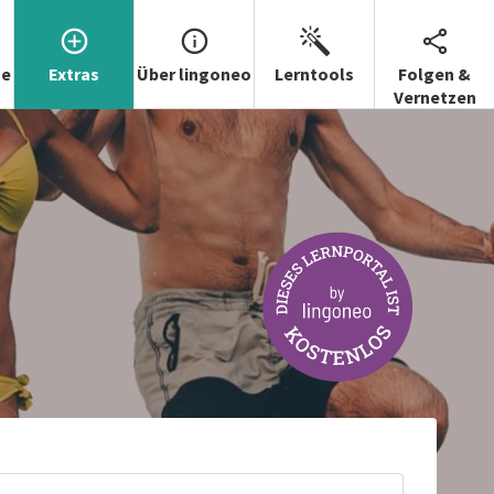
se
Extras
Über lingoneo
Lerntools
Folgen &
Vernetzen