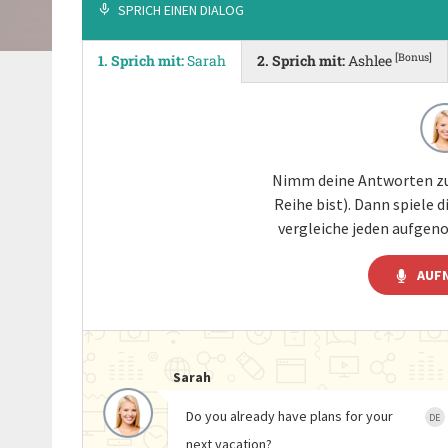
SPRICH EINEN DIALOG
[Bonus]
1. Sprich mit:
Sarah
2. Sprich mit:
Ashlee
Nimm deine Antworten zu
Reihe bist). Dann spiele
vergleiche jeden aufgen
AUF
Sarah
Do you already have plans for your
DE
next vacation?