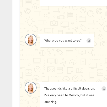
Where do you want to go?
DE
That sounds like a difficult decision.
DE
I've only been to Mexico, but it was
amazing.