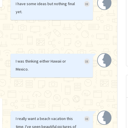
I have some ideas but nothing final
DE
yet.
I was thinking either Hawaii or
DE
Mexico.
I really want a beach vacation this
DE
time. I've seen beautiful pictures of