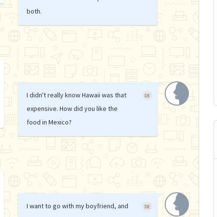
both.
I didn't really know Hawaii was that
DE
expensive. How did you like the
food in Mexico?
I want to go with my boyfriend, and
DE