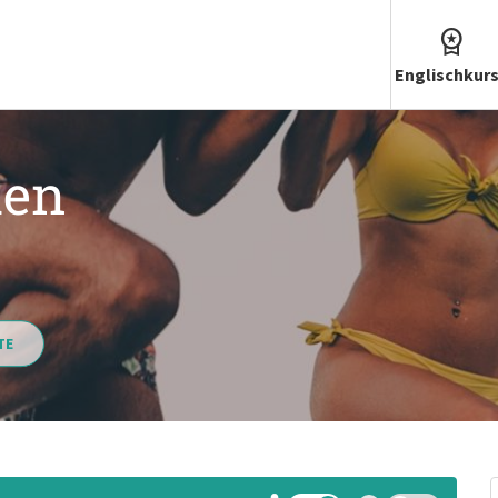
Englischkur
hen
TE