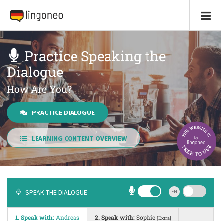
Practice Speaking the
Dialogue
How Are You?
PRACTICE DIALOGUE
LEARNING CONTENT OVERVIEW
SPEAK THE DIALOGUE
EN
1. Speak with:
Andreas
2. Speak with:
Sophie
[Extra]