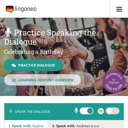
Practice Speaking the
Dialogue
Celebrating a Birthday
PRACTICE DIALOGUE
LEARNING CONTENT OVERVIEW
SPEAK THE DIALOGUE
EN
1. Speak with:
Sophie
2. Speak with:
Andreas
[Extra]