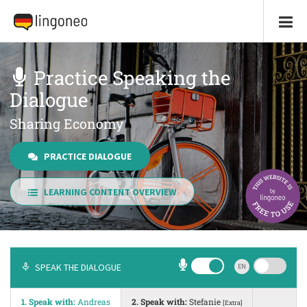
Practice Speaking the
Dialogue
Sharing Economy
PRACTICE DIALOGUE
LEARNING CONTENT OVERVIEW
SPEAK THE DIALOGUE
EN
1. Speak with:
Andreas
2. Speak with:
Stefanie
[Extra]