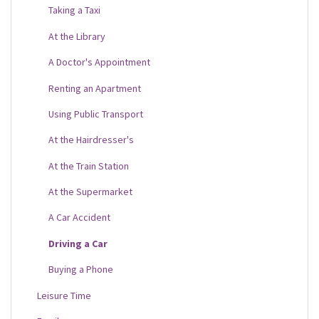
Taking a Taxi
At the Library
A Doctor's Appointment
Renting an Apartment
Using Public Transport
At the Hairdresser's
At the Train Station
At the Supermarket
A Car Accident
Driving a Car
Buying a Phone
Leisure Time