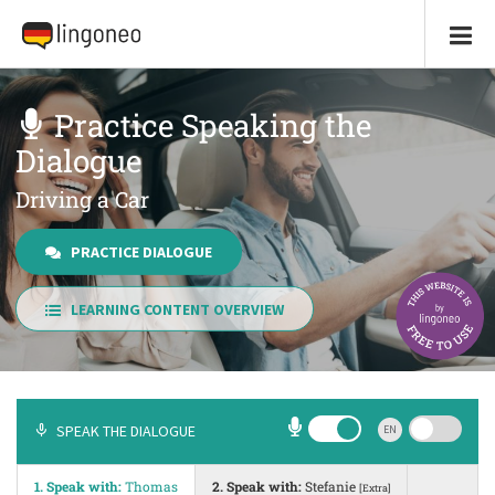
Practice Speaking the
Dialogue
Driving a Car
PRACTICE DIALOGUE
LEARNING CONTENT OVERVIEW
SPEAK THE DIALOGUE
EN
1. Speak with:
Thomas
2. Speak with:
Stefanie
[Extra]