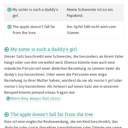
My sister is such a daddy's
Meine Schwester ist so ein
girl.
Papakind.
The apple doesn't fall far
Der Apfel fällt nicht weit vom
from the tree.
Stamm.
My sister is such a daddy's girl
Dieser Satz beschreibt eine Schwester, die besonders an ihrem Vater
hängt oder von ihm verwöhnt wird. Ebenso könnte man auch eine
männliche Person mit einer ähnlichen Beziehung zu seinem Vater als
daddy's boy
bezeichnen. Oder wenn die Personen eine enge
Beziehung zu ihrer Mutter haben, würdest du sie als
mama's girl
oder
mama's boy
bezeichnen. Als Antwort auf einen Satz wie in unserem
Beispiel könnte jemand etwas fragen wie
Were they always that close?
.
The apple doesn't fall far from the tree
Dies ist eine englische Redewendung, die ein Kind beschreibt, das
ähnliche oder sogar dieselben Gewohnheiten oder Talente wie seine