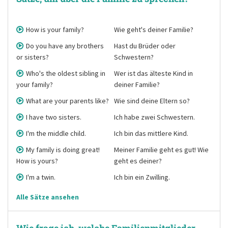
How is your family?
Wie geht's deiner Familie?
Do you have any brothers
Hast du Brüder oder
or sisters?
Schwestern?
Who's the oldest sibling in
Wer ist das älteste Kind in
your family?
deiner Familie?
What are your parents like?
Wie sind deine Eltern so?
I have two sisters.
Ich habe zwei Schwestern.
I'm the middle child.
Ich bin das mittlere Kind.
My family is doing great!
Meiner Familie geht es gut! Wie
How is yours?
geht es deiner?
I'm a twin.
Ich bin ein Zwilling.
Alle Sätze ansehen
Wie frage ich, welche Familienmitglieder