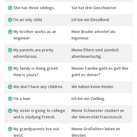
She has three siblings.
Sie hat drei Geschwister.
I'm an only child.
Ich bin ein Einzelkind.
My brother works as an
Mein Bruder arbeitet als
engineer.
Ingenieur.
My parents are pretty
Meine Eltern sind ziemlich
adventurous.
abenteuerlustig.
My family is doing great!
Meiner Familie geht es gut! Wie
How is yours?
geht es deiner?
We don't have any children.
Wir haben keine Kinder.
I'm a twin.
Ich bin ein Zwilling.
My sister is going to college
Meine Schwester studiert an
and is studying French.
der Universität Französisch.
My grandparents live out
Meine Großeltern leben im
west.
Westen.