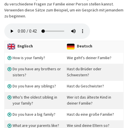
du verschiedene Fragen zur Familie einer Person stellen kannst.
Verwenden diese Sätze zum Beispiel, um ein Gespräch mit jemandem
zu beginnen.
Englisch
Deutsch
How is your family?
Wie geht's deiner Familie?
Do you have any brothers or
Hast du Brüder oder
sisters?
Schwestern?
Do you have any siblings?
Hast du Geschwister?
Who's the oldest sibling in
Wer ist das älteste Kind in
your family?
deiner Familie?
Do you have a big family?
Hast du eine große Familie?
What are your parents like?
Wie sind deine Eltern so?