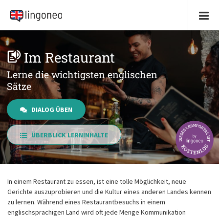
Im Restaurant
Lerne die wichtigsten englischen
Sätze
DIALOG ÜBEN
ÜBERBLICK LERNINHALTE
In einem Restaurant zu essen, ist eine tolle Möglichkeit, neue
Gerichte auszuprobieren und die Kultur eines anderen Landes kennen
zu lernen. Während eines Restaurantbesuchs in einem
englischsprachigen Land wird oft jede Menge Kommunikation