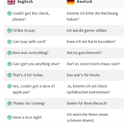
Englisch
Deutsch
Could I get the check,
Könnte ich bitte die Rechnung
please?
haben?
I'd like to pay.
Ich würde gerne zahlen.
Can I pay with card?
Kann ich mit Karte bezahlen?
How was everything?
Hat es geschmeckt?
Can I get you anything else?
Darf es sonst noch etwas sein?
That's it for today.
Das war's für heute.
Yes, could I get a slice of
Ja, könnte ich ein Stück
apple pie?
Apfelkuchen bekommen?
Thanks for coming!
Danke für Ihren Besuch!
Ich wünsche Ihnen einen
Have a nice night.
schönen Abend.