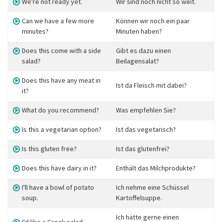
We're not ready yet.
Wir sind noch nicht so weit.
Can we have a few more
Können wir noch ein paar
minutes?
Minuten haben?
Does this come with a side
Gibt es dazu einen
salad?
Beilagensalat?
Does this have any meat in
Ist da Fleisch mit dabei?
it?
What do you recommend?
Was empfehlen Sie?
Is this a vegetarian option?
Ist das vegetarisch?
Is this gluten free?
Ist das glutenfrei?
Does this have dairy in it?
Enthält das Milchprodukte?
I'll have a bowl of potato
Ich nehme eine Schüssel
soup.
Kartoffelsuppe.
Ich hätte gerne einen
I'd like a Greek salad.