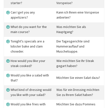
starter?
Vorspeise?
Can I get you any
Kann ich Ihnen eine Vorspeise
appetizers?
anbieten?
What do you want for the
Was möchten Sie als
main course?
Hauptgang?
Tonight's specials are a
Die Tagesgerichte sind
lobster bake and clam
Hummerauflauf und
chowder.
Muschelsuppe.
How would you like your
Wie möchten Sie Ihr Steak
steak cooked?
gegart haben?
Would you like a salad with
Möchten Sie einen Salat dazu?
that?
What kind of dressing would
Was für ein Dressing möchten
you like with your salad?
Sie zu Ihrem Salat haben?
Would you like fries with
Möchten Sie dazu Pommes