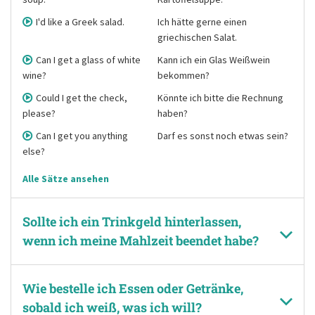
I'd like a Greek salad.
Ich hätte gerne einen
griechischen Salat.
Can I get a glass of white
Kann ich ein Glas Weißwein
wine?
bekommen?
Could I get the check,
Könnte ich bitte die Rechnung
please?
haben?
Can I get you anything
Darf es sonst noch etwas sein?
else?
Alle Sätze ansehen
Sollte ich ein Trinkgeld hinterlassen,
wenn ich meine Mahlzeit beendet habe?
Wie bestelle ich Essen oder Getränke,
sobald ich weiß, was ich will?