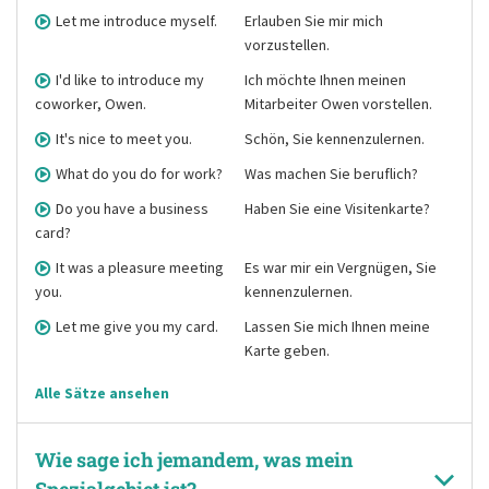
Let me introduce myself.
Erlauben Sie mir mich
vorzustellen.
I'd like to introduce my
Ich möchte Ihnen meinen
coworker, Owen.
Mitarbeiter Owen vorstellen.
It's nice to meet you.
Schön, Sie kennenzulernen.
What do you do for work?
Was machen Sie beruflich?
Do you have a business
Haben Sie eine Visitenkarte?
card?
It was a pleasure meeting
Es war mir ein Vergnügen, Sie
you.
kennenzulernen.
Let me give you my card.
Lassen Sie mich Ihnen meine
Karte geben.
Alle Sätze ansehen
Wie sage ich jemandem, was mein
Spezialgebiet ist?