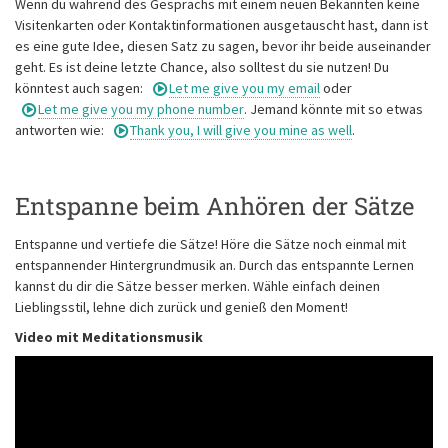
Wenn du während des Gesprächs mit einem neuen Bekannten keine
Visitenkarten oder Kontaktinformationen ausgetauscht hast, dann ist
es eine gute Idee, diesen Satz zu sagen, bevor ihr beide auseinander
geht. Es ist deine letzte Chance, also solltest du sie nutzen! Du
könntest auch sagen:
Let me give you my email
oder
Let me give you my phone number
. Jemand könnte mit so etwas
antworten wie:
Thank you, I will give you mine as well
.
Entspanne beim Anhören der Sätze
Entspanne und vertiefe die Sätze! Höre die Sätze noch einmal mit
entspannender Hintergrundmusik an. Durch das entspannte Lernen
kannst du dir die Sätze besser merken. Wähle einfach deinen
Lieblingsstil, lehne dich zurück und genieß den Moment!
Video mit Meditationsmusik