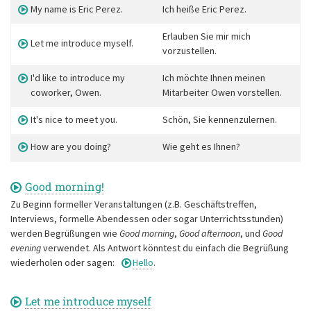
My name is Eric Perez.
Ich heiße Eric Perez.
Erlauben Sie mir mich
Let me introduce myself.
vorzustellen.
I'd like to introduce my
Ich möchte Ihnen meinen
coworker, Owen.
Mitarbeiter Owen vorstellen.
It's nice to meet you.
Schön, Sie kennenzulernen.
How are you doing?
Wie geht es Ihnen?
Good morning!
Zu Beginn formeller Veranstaltungen (z.B. Geschäftstreffen,
Interviews, formelle Abendessen oder sogar Unterrichtsstunden)
werden Begrüßungen wie
Good morning
,
Good afternoon
, und
Good
evening
verwendet. Als Antwort könntest du einfach die Begrüßung
wiederholen oder sagen:
Hello
.
Let me introduce myself