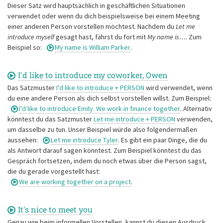
Dieser Satz wird hauptsächlich in geschäftlichen Situationen
verwendet oder wenn du dich beispielsweise bei einem Meeting
einer anderen Person vorstellen möchtest. Nachdem du
Let me
introduce myself
gesagt hast, fährst du fort mit
My name is…
. Zum
Beispiel so:
My name is William Parker
.
I'd like to introduce my coworker, Owen
Das Satzmuster
I'd like to introduce + PERSON
wird verwendet, wenn
du eine andere Person als dich selbst vorstellen willst. Zum Beispiel:
I'd like to introduce Emily. We work in finance together
. Alternativ
könntest du das Satzmuster
Let me introduce + PERSON
verwenden,
um dasselbe zu tun. Unser Beispiel würde also folgendermaßen
aussehen:
Let me introduce Tyler
. Es gibt ein paar Dinge, die du
als Antwort darauf sagen könntest. Zum Beispiel könntest du das
Gespräch fortsetzen, indem du noch etwas über die Person sagst,
die du gerade vorgestellt hast:
We are working together on a project
.
It's nice to meet you
Genau wie beim informellen Vorstellen, kannst du diesen Ausdruck