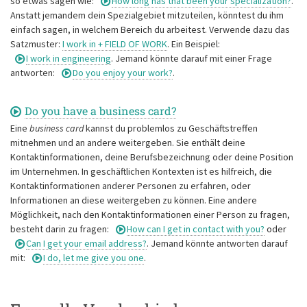
so etwas sagen wie:
How long has that been your specialization?
.
Anstatt jemandem dein Spezialgebiet mitzuteilen, könntest du ihm
einfach sagen, in welchem Bereich du arbeitest. Verwende dazu das
Satzmuster:
I work in + FIELD OF WORK
. Ein Beispiel:
I work in engineering
. Jemand könnte darauf mit einer Frage
antworten:
Do you enjoy your work?
.
Do you have a business card?
Eine
business card
kannst du problemlos zu Geschäftstreffen
mitnehmen und an andere weitergeben. Sie enthält deine
Kontaktinformationen, deine Berufsbezeichnung oder deine Position
im Unternehmen. In geschäftlichen Kontexten ist es hilfreich, die
Kontaktinformationen anderer Personen zu erfahren, oder
Informationen an diese weitergeben zu können. Eine andere
Möglichkeit, nach den Kontaktinformationen einer Person zu fragen,
besteht darin zu fragen:
How can I get in contact with you?
oder
Can I get your email address?
. Jemand könnte antworten darauf
mit:
I do, let me give you one
.