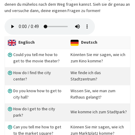
denen du mühelos nach dem Weg fragen kannst. Sieh sie dir genau an
und versuche dann, deine eigenen Fragen zu formen!
Englisch
Deutsch
Could you tell me how to
Könnten Sie mir sagen, wie ich
get to the movie theater?
zum Kino komme?
How do I find the city
Wie finde ich das
center?
Stadtzentrum?
Do you know how to get to
Wissen Sie, wie man zum
city hall?
Rathaus gelangt?
How do I get to the city
Wie komme ich zum Stadtpark?
park?
Can you tell me how to get
Können Sie mir sagen, wie ich
to the market square?
zum Marktplatz komme?