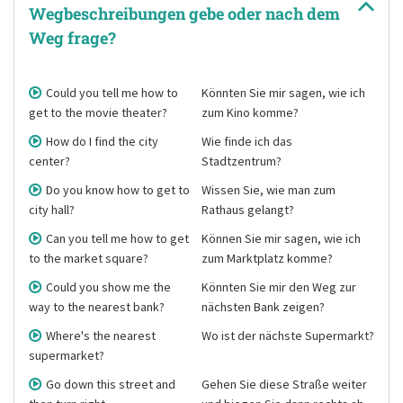
Wegbeschreibungen gebe oder nach dem
Weg frage?
Could you tell me how to
Könnten Sie mir sagen, wie ich
get to the movie theater?
zum Kino komme?
How do I find the city
Wie finde ich das
center?
Stadtzentrum?
Do you know how to get to
Wissen Sie, wie man zum
city hall?
Rathaus gelangt?
Can you tell me how to get
Können Sie mir sagen, wie ich
to the market square?
zum Marktplatz komme?
Could you show me the
Könnten Sie mir den Weg zur
way to the nearest bank?
nächsten Bank zeigen?
Where's the nearest
Wo ist der nächste Supermarkt?
supermarket?
Go down this street and
Gehen Sie diese Straße weiter