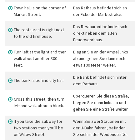
Town hall is on the corner of
Das Rathaus befindet sich an
Market Street.
der Ecke der Marktstraße.
Das Restaurant befindet sich
The restaurant is right next
direkt neben dem alten
to the old firehouse.
Feuerwehrhaus.
Turn left at the light and then
Biegen Sie an der Ampel links
walk about another 300
ab und gehen Sie dann noch
feet.
etwa 100 Meter weiter.
Die Bank befindet sich hinter
The bank is behind city hall.
dem Rathaus.
Überqueren Sie diese Straße,
Cross this street, then turn
biegen Sie dann links ab und
left and walk about a block.
gehen Sie eine Straße weiter.
If you take the subway for
Wenn Sie zwei Stationen mit
two stations then you'll be
der U-Bahn fahren, befinden
on Willow Street.
Sie sich in der Weidenstraße.