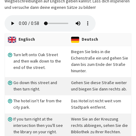
Wegbeschreibungen auf Englisch geben kannst. Lass dich inspirieren
und versuche dann deine eigenen Sätze zu bilden!
Englisch
Deutsch
Biegen Sie links in die
Turn left onto Oak Street
Eichenstraße ein und gehen Sie
and then walk down to the
dann bis zum Ende der Straße
end of the street.
hinunter.
Go down this street and
Gehen Sie diese Straße weiter
then turn right.
und biegen Sie dann rechts ab.
The hotel isn't far from the
Das Hotel ist nicht weit vom
city park.
Stadtpark entfernt.
If you turn right at the
Wenn Sie an der Kreuzung
intersection then you'll see
rechts abbiegen, sehen Sie die
the library on your right.
Bibliothek zu Ihrer Rechten.