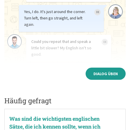
Yes, I do. It's just around the corner.
DE
Turn left, then go straight, and left
again.
Could you repeat that and speak a
DE
little bit slower? My English isn't so
good.
DIALOG ÜBEN
Häufig gefragt
Was sind die wichtigsten englischen
Sätze, die ich kennen sollte, wenn ich