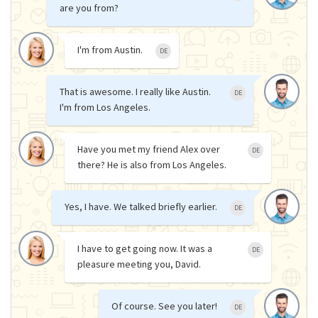
are you from?
I'm from Austin.
DE
That is awesome. I really like Austin.
DE
I'm from Los Angeles.
Have you met my friend Alex over
DE
there? He is also from Los Angeles.
Yes, I have. We talked briefly earlier.
DE
I have to get going now. It was a
DE
pleasure meeting you, David.
Of course. See you later!
DE