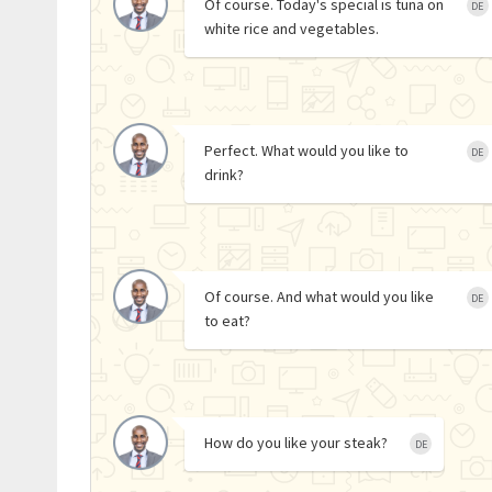
Of course. Today's special is tuna on
DE
white rice and vegetables.
Perfect. What would you like to
DE
drink?
Of course. And what would you like
DE
to eat?
How do you like your steak?
DE