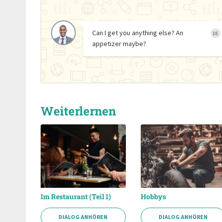
Can I get you anything else? An
DE
appetizer maybe?
Weiterlernen
Im Restaurant (Teil 1)
Hobbys
DIALOG ANHÖREN
DIALOG ANHÖREN