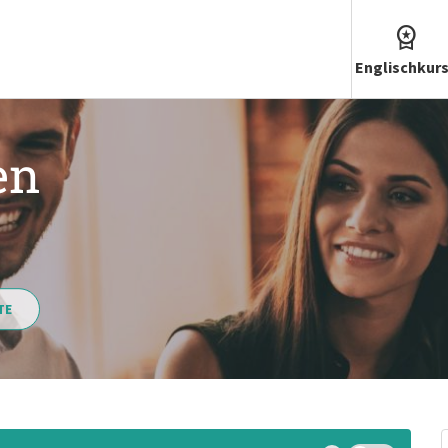
Englischkur
en
TE