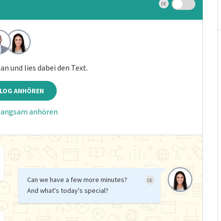
DE
an und lies dabei den Text.
ALOG ANHÖREN
 langsam anhören
Can we have a few more minutes?
DE
And what's today's special?