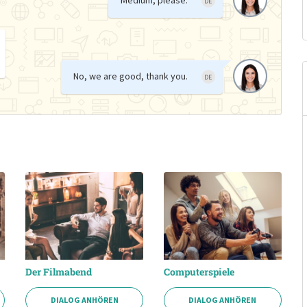
DE
No, we are good, thank you.
DE
Der Filmabend
Computerspiele
DIALOG ANHÖREN
DIALOG ANHÖREN