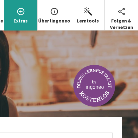
se
Extras
Über lingoneo
Lerntools
Folgen &
Vernetzen