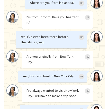
Where are you from in Canada?
DE
I'm from Toronto. Have you heard of
DE
it?
Yes, I've even been there before.
DE
The city is great.
Are you originally from New York
DE
City?
Yes, born and bred in New York City.
DE
I've always wanted to visit New York
DE
City. I will have to make a trip soon.